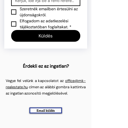
Szeretnék emailben értesülni az 
újdonságokról.
Elfogadom az adatkezelési 
tájékoztatóban foglaltakat.
*
Küldés
Érdekli ez az ingatlan?
Vegye fel velünk a kapcsolatot az
office@mk-
realestate.hu
címen az alábbi gombra kattintva
az ingatlan azonosító megjelölésével.
Email küldés