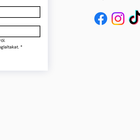
ól.
glaltakat.
*