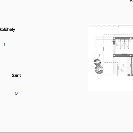
kolóhely
1
Szint
0