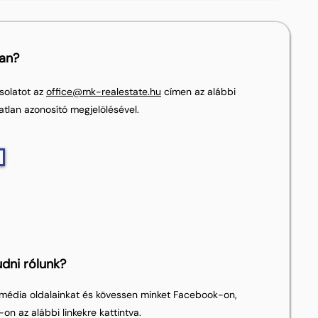
lan?
solatot az
office@mk-realestate.hu
címen az alábbi
atlan azonosító megjelölésével.
dni rólunk?
média oldalainkat és kövessen minket Facebook-on,
on az alábbi linkekre kattintva.