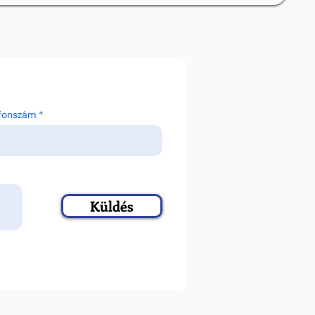
efonszám
Küldés