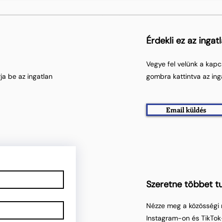
Érdekli ez az ingat
Vegye fel velünk a kapc
ja be az ingatlan
gombra kattintva az ing
Email küldés
Szeretne többet tu
Nézze meg a közösségi 
Instagram-on és TikTok-