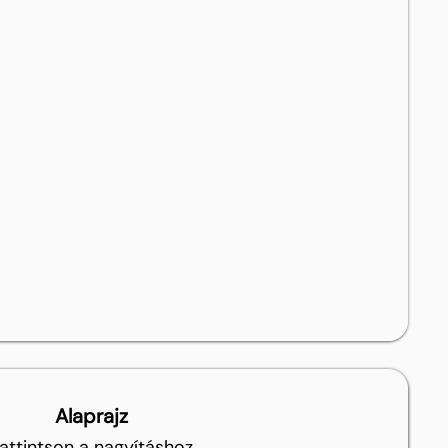
Alaprajz
attintson a nagyításhoz