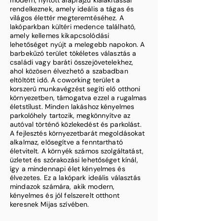
modern, nyitott alaprajzú kialakítással
rendelkeznek, amely ideális a tágas és
világos élettér megteremtéséhez. A
lakóparkban kültéri medence található,
amely kellemes kikapcsolódási
lehetőséget nyújt a melegebb napokon. A
barbekűzó terület tökéletes választás a
családi vagy baráti összejövetelekhez,
ahol közösen élvezhető a szabadban
eltöltött idő. A coworking terület a
korszerű munkavégzést segíti elő otthoni
környezetben, támogatva ezzel a rugalmas
életstílust. Minden lakáshoz kényelmes
parkolóhely tartozik, megkönnyítve az
autóval történő közlekedést és parkolást.
A fejlesztés környezetbarát megoldásokat
alkalmaz, elősegítve a fenntartható
életvitelt. A környék számos szolgáltatást,
üzletet és szórakozási lehetőséget kínál,
így a mindennapi élet kényelmes és
élvezetes. Ez a lakópark ideális választás
mindazok számára, akik modern,
kényelmes és jól felszerelt otthont
keresnek Mijas szívében.