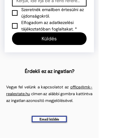
Szeretnék emailben értesülni az 
újdonságokról.
Elfogadom az adatkezelési 
tájékoztatóban foglaltakat.
*
Küldés
Érdekli ez az ingatlan?
Vegye fel velünk a kapcsolatot az
office@mk-
realestate.hu
címen az alábbi gombra kattintva
az ingatlan azonosító megjelölésével.
Email küldés