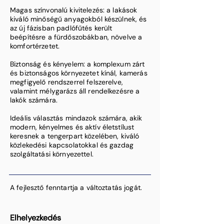
Magas színvonalú kivitelezés: a lakások
kiváló minőségű anyagokból készülnek, és
az új fázisban padlófűtés került
beépítésre a fürdőszobákban, növelve a
komfortérzetet. ​
Biztonság és kényelem: a komplexum zárt
és biztonságos környezetet kínál, kamerás
megfigyelő rendszerrel felszerelve,
valamint mélygarázs áll rendelkezésre a
lakók számára. ​
Ideális választás mindazok számára, akik
modern, kényelmes és aktív életstílust
keresnek a tengerpart közelében, kiváló
közlekedési kapcsolatokkal és gazdag
szolgáltatási környezettel.
A fejlesztő fenntartja a változtatás jogát.
Elhelyezkedés