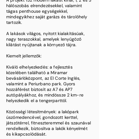
A projekt 132 modern lakást kínál, 1, 2 és 3
hálószobás elrendezésekkel, valamint
tágas penthouse egységekkel,
mindegyikhez saját garázs és tárolóhely
tartozik.
A lakások világos, nyitott kialakításúak,
nagy teraszokkal, amelyek lenyűgöző
kilátást nyújtanak a környező tájra.
Kiemelt jellemzők:
Kiváló elhelyezkedés: a fejlesztés
közelében található a Miramar
bevásárlóközpont, az El Corte Inglés,
valamint a Periurbano park. Gyors
hozzáférést biztosít az A7 és AP7
autópályákhoz, és mindössze 2 km-re
helyezkedik el a tengerparttól.
Közösségi létesítmények: a lakópark
úszómedencével, gondozott kerttel,
játszótérrel, fitneszteremmel és szaunával
rendelkezik, biztosítva a lakók kényelmét
és kikapcsolódását. ​