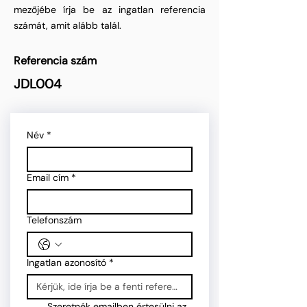
mezőjébe írja be az ingatlan referencia
számát, amit alább talál.
Referencia szám
JDL004
Név
*
Email cím
*
Telefonszám
Ingatlan azonosító
*
Szeretnék emailben értesülni az 