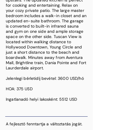
upstairs. The updated kitchen is perfect
for cooking and entertaining. Relax on
your cozy private patio. The large master
bedroom includes a walk-in closet and an
updated en-suite bathroom. The garage
is converted to built-in infrared sauna
and gym on one side and ample storage
space on the other side. Tuscan View is
located within walking distance to
Hollywood Downtown, Young Circle and
just a short distance to the beach and
boardwalk. Minutes away from Aventura
Mall, Brightline train, Dania Pointe and Fort
Laurderdale airport.
Jelenlegi bérletidíj bevétel: 3600 USD/hó
HOA: 375 USD
Ingatlanadó helyi lakosként: 5512 USD
A fejlesztő fenntartja a változtatás jogát.