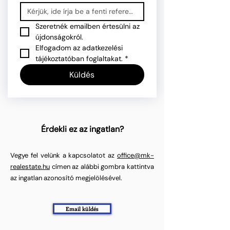
Szeretnék emailben értesülni az 
újdonságokról.
Elfogadom az adatkezelési 
tájékoztatóban foglaltakat.
*
Küldés
Érdekli ez az ingatlan?
Vegye fel velünk a kapcsolatot az
office@mk-
realestate.hu
címen az alábbi gombra kattintva
az ingatlan azonosító megjelölésével.
Email küldés