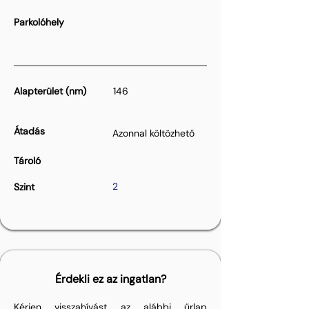
Parkolóhely
Alapterület (nm)
146
Átadás
Azonnal költözhető
Tároló
2
Szint
Érdekli ez az ingatlan?
Kérjen visszahívást az alábbi űrlap