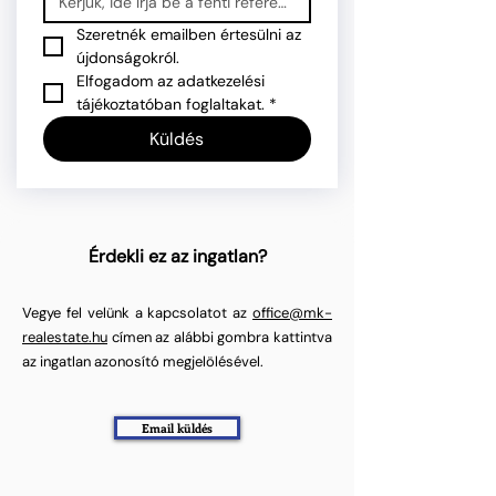
Szeretnék emailben értesülni az 
újdonságokról.
Elfogadom az adatkezelési 
tájékoztatóban foglaltakat.
*
Küldés
Érdekli ez az ingatlan?
Vegye fel velünk a kapcsolatot az
office@mk-
realestate.hu
címen az alábbi gombra kattintva
az ingatlan azonosító megjelölésével.
Email küldés