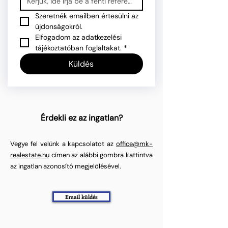
Szeretnék emailben értesülni az 
újdonságokról.
Elfogadom az adatkezelési 
tájékoztatóban foglaltakat.
*
Küldés
Érdekli ez az ingatlan?
Vegye fel velünk a kapcsolatot az
office@mk-
realestate.hu
címen az alábbi gombra kattintva
az ingatlan azonosító megjelölésével.
Email küldés