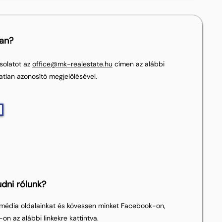
lan?
solatot az
office@mk-realestate.hu
címen az alábbi
atlan azonosító megjelölésével.
dni rólunk?
média oldalainkat és kövessen minket Facebook-on,
on az alábbi linkekre kattintva.