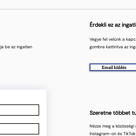
Érdekli ez az ingat
Vegye fel velünk a kapc
ja be az ingatlan
gombra kattintva az ing
Email küldés
Szeretne többet tu
Nézze meg a közösségi 
Instagram-on és TikTok-