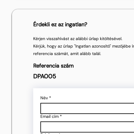
Érdekli ez az ingatlan?
Kérjen visszahívást az alábbi űrlap kitöltésével.
Kérjük, hogy az űrlap "Ingatlan azonosító" mezőjébe ír
referencia számát, amit alább talál.
Referencia szám
DPA005
Név
*
Email cím
*