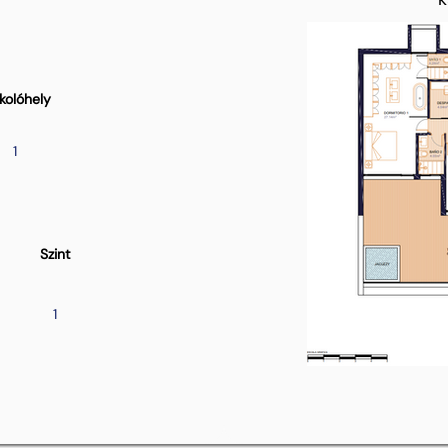
kolóhely
1
Szint
1