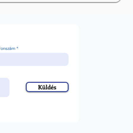
efonszám
Küldés