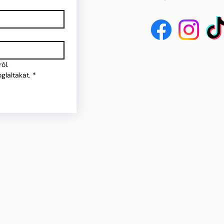
ól.
glaltakat.
*