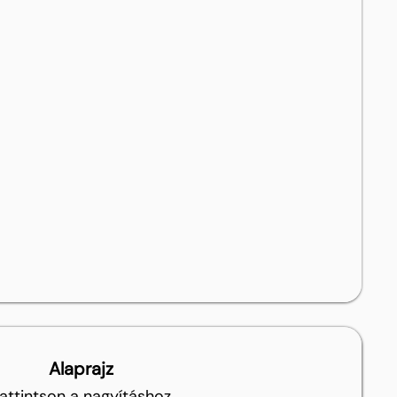
Alaprajz
attintson a nagyításhoz