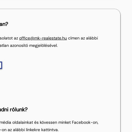
lan?
solatot az
office@mk-realestate.hu
címen az alábbi
atlan azonosító megjelölésével.
dni rólunk?
média oldalainkat és kövessen minket Facebook-on,
on az alábbi linkekre kattintva.