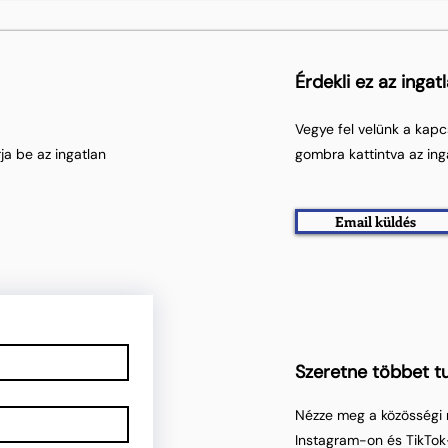
Érdekli ez az ingat
Vegye fel velünk a kapc
ja be az ingatlan
gombra kattintva az ing
Email küldés
Szeretne többet tu
Nézze meg a közösségi 
Instagram-on és TikTok-