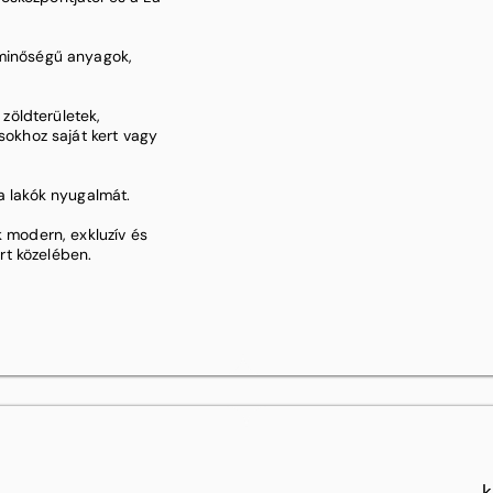
 minőségű anyagok,
zöldterületek,
ásokhoz saját kert vagy
a lakók nyugalmát.
k modern, exkluzív és
rt közelében.
k