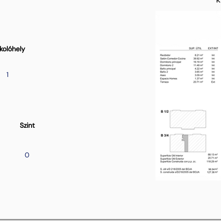
kolóhely
1
Szint
0