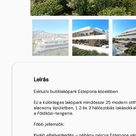
Leírás
Exkluzív butiklakópark Estepona közelében
Ez a különleges lakópark mindössze 25 modern otth
alacsony épületben, 1, 2 és 3 hálószobás lakásokkal
a Földközi-tengerre.
Főbb jellemzők:
Kiváló elhelyezkedés – néhány percre Estepona vár