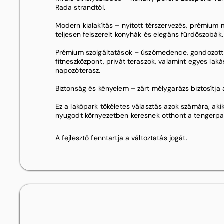
Rada strandtól.
Modern kialakítás – nyitott térszervezés, prémium
teljesen felszerelt konyhák és elegáns fürdőszobák.
Prémium szolgáltatások – úszómedence, gondozott 
fitneszközpont, privát teraszok, valamint egyes lak
napozóterasz.
Biztonság és kényelem – zárt mélygarázs biztosítja 
Ez a lakópark tökéletes választás azok számára, aki
nyugodt környezetben keresnek otthont a tengerpa
A fejlesztő fenntartja a változtatás jogát.