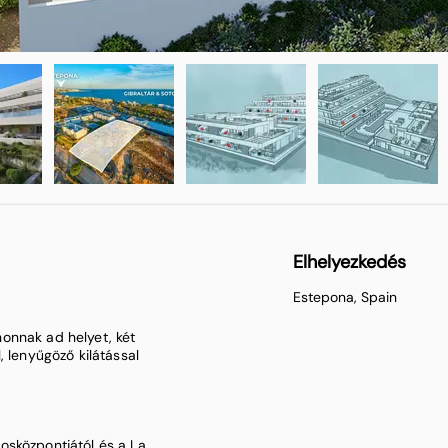
Elhelyezkedés
Estepona, Spain
onnak ad helyet, két
, lenyűgöző kilátással
osközpontjától és a La