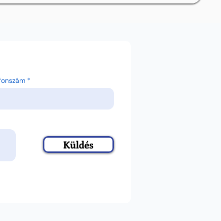
efonszám
Küldés