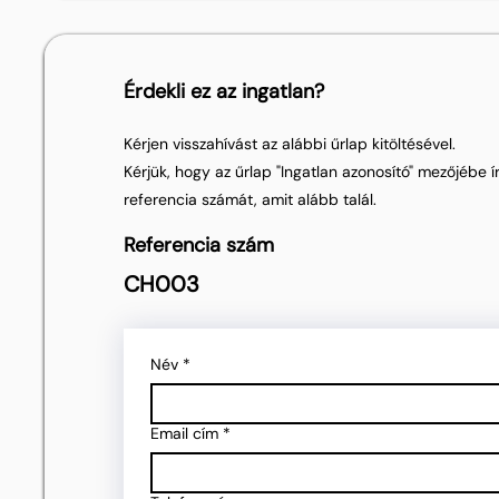
Érdekli ez az ingatlan?
Kérjen visszahívást az alábbi űrlap kitöltésével.
Kérjük, hogy az űrlap "Ingatlan azonosító" mezőjébe ír
referencia számát, amit alább talál.
Referencia szám
CH003
Név
*
Email cím
*