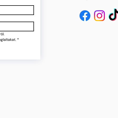
ól.
glaltakat.
*