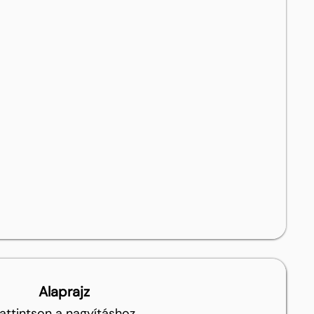
Alaprajz
attintson a nagyításhoz