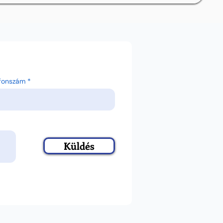
efonszám
Küldés