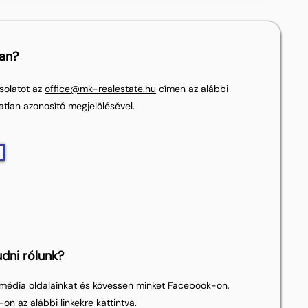
lan?
solatot az
office@mk-realestate.hu
címen az alábbi
atlan azonosító megjelölésével.
dni rólunk?
média oldalainkat és kövessen minket Facebook-on,
on az alábbi linkekre kattintva.