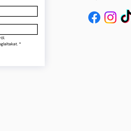
ól.
glaltakat.
*