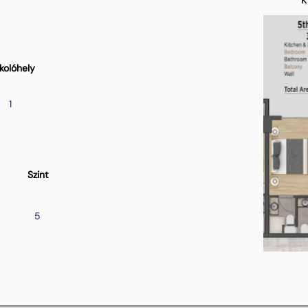
kolóhely
1
Szint
5