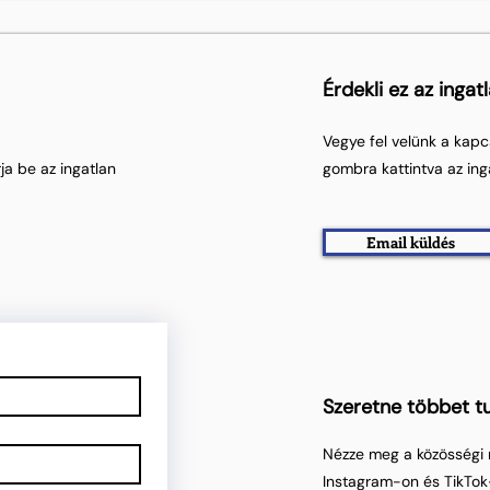
Érdekli ez az ingat
Vegye fel velünk a kapc
ja be az ingatlan
gombra kattintva az ing
Email küldés
Szeretne többet tu
Nézze meg a közösségi 
Instagram-on és TikTok-