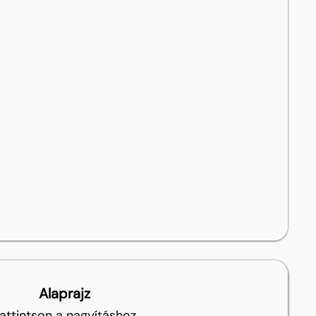
Alaprajz
attintson a nagyításhoz