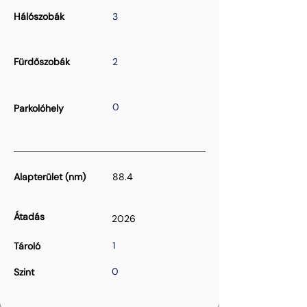
Hálószobák
3
Fürdőszobák
2
0
Parkolóhely
Alapterület (nm)
88.4
Átadás
2026
1
Tároló
0
Szint