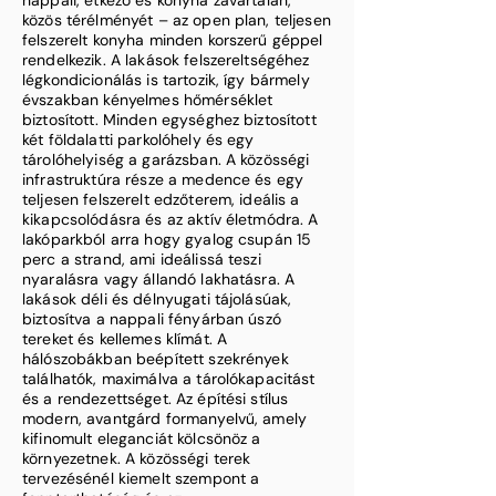
nappali, étkező és konyha zavartalan,
közös térélményét – az open plan, teljesen
felszerelt konyha minden korszerű géppel
rendelkezik. A lakások felszereltségéhez
légkondicionálás is tartozik, így bármely
évszakban kényelmes hőmérséklet
biztosított. Minden egységhez biztosított
két földalatti parkolóhely és egy
tárolóhelyiség a garázsban. A közösségi
infrastruktúra része a medence és egy
teljesen felszerelt edzőterem, ideális a
kikapcsolódásra és az aktív életmódra. A
lakóparkból arra hogy gyalog csupán 15
perc a strand, ami ideálissá teszi
nyaralásra vagy állandó lakhatásra. A
lakások déli és délnyugati tájolásúak,
biztosítva a nappali fényárban úszó
tereket és kellemes klímát. A
hálószobákban beépített szekrények
találhatók, maximálva a tárolókapacitást
és a rendezettséget. Az építési stílus
modern, avantgárd formanyelvű, amely
kifinomult eleganciát kölcsönöz a
környezetnek. A közösségi terek
tervezésénél kiemelt szempont a