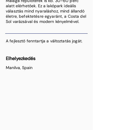
Málaga repülőterek is kb. 30–60 perc
alatt elérhetőek. Ez a lakópark ideális
választás mind nyaraláshoz, mind állandó
életre, befektetésre egyaránt, a Costa del
Sol varázsával és modern kényelmével.
A fejlesztő fenntartja a változtatás jogát.
Elhelyezkedés
Manilva, Spain