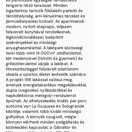
és penthouse egységek fantasztikus
tengerre néző terasszal. Minden
ingatlanhoz tartozik földalatti parkoló és
tárolóhelyiség, ami kényelmes tárolást és
járműelhelyezést biztosít. Az apartmanok
modern, nyitott alaprajzú, teljesen
felszerelt konyhával rendelkeznek,
légkondicionálással, beépített
szekrényekkel és minőségi
anyaghasználattal. A lakópark közösségi
terei több mint 14 000 m² zöldfelülettel,
két medencével (felnőtt és gyermek) és
grillezőterülettel várják a lakókat. A
fitneszrészleggel felszerelt edzőterem
ideális a sportos életet kedvelők számára.
A projekt 198 lakással valósul meg,
amelyek energiatakarékos megoldásokkal,
dupla üvegezésű nyílászárókkal és
napkollektoros melegvíz-rendszerrel
épülnek. Az elhelyezkedés kiváló: pár perc
autóútra van La Duquesa és Sotogrande
kikötője, valamint több kiváló minőségű
golfpálya. A környék nyugodt, mégis
könnyen elérhető minden szolgáltatás és
közlekedési kapcsolat; a Gibraltar és