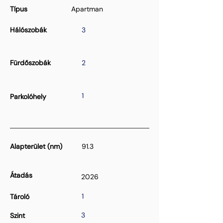
Típus
Apartman
Hálószobák
3
Fürdőszobák
2
1
Parkolóhely
Alapterület (nm)
91.3
Átadás
2026
1
Tároló
3
Szint