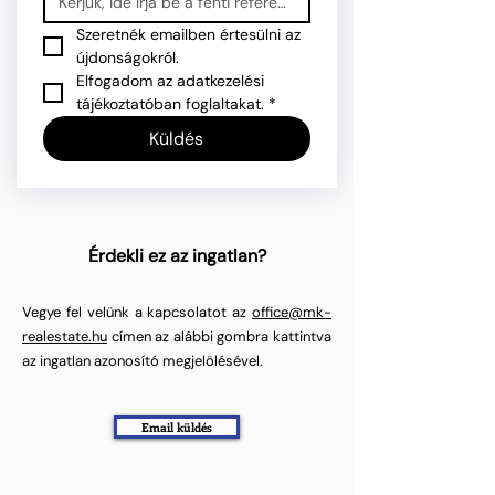
Szeretnék emailben értesülni az 
újdonságokról.
Elfogadom az adatkezelési 
tájékoztatóban foglaltakat.
*
Küldés
Érdekli ez az ingatlan?
Vegye fel velünk a kapcsolatot az
office@mk-
realestate.hu
címen az alábbi gombra kattintva
az ingatlan azonosító megjelölésével.
Email küldés