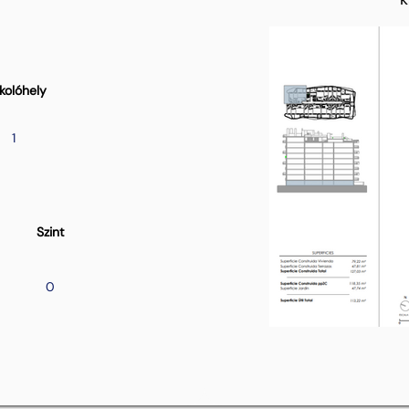
kolóhely
1
Szint
0