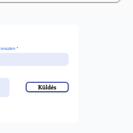
efonszám
Küldés