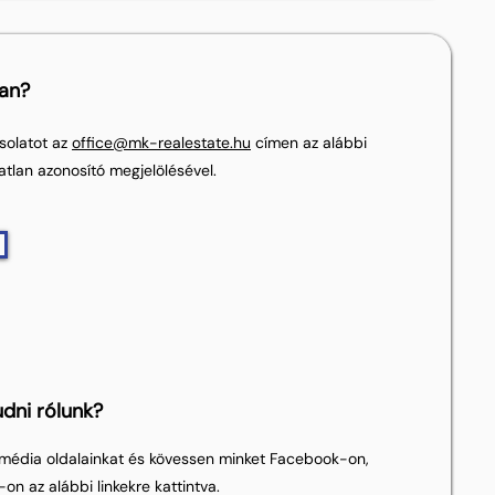
lan?
solatot az
office@mk-realestate.hu
címen az alábbi
atlan azonosító megjelölésével.
dni rólunk?
média oldalainkat és kövessen minket Facebook-on,
on az alábbi linkekre kattintva.