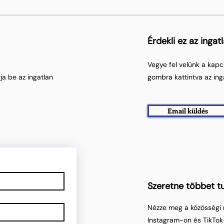
Érdekli ez az ingat
Vegye fel velünk a kapc
ja be az ingatlan
gombra kattintva az ing
Email küldés
Szeretne többet tu
Nézze meg a közösségi 
Instagram-on és TikTok-