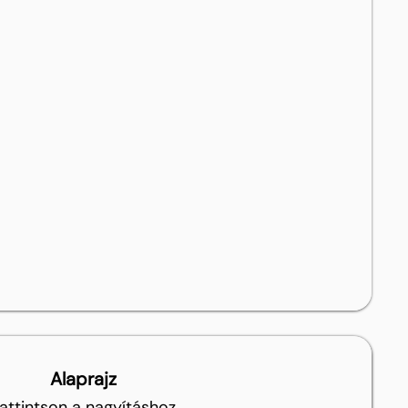
Alaprajz
attintson a nagyításhoz