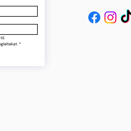
ól.
glaltakat.
*