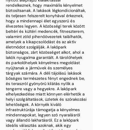
nyitott alaprajzú kialakítással
rendelkeznek, hogy maximális kényelmet
biztosítsanak. A lakások légkondicionáltak,
és teljesen felszerelt konyhával érkeznek,
hogy a mindennapi élet egyszerű és
élvezetes legyen. A közösségi terek között
beltéri és kültéri medencék, fitneszterem,
valamint zöld pihenőövezetek találhatók,
amelyek a kikapcsolódást és az aktív
életmódot szolgálják. A lakópark
biztonságos, zárt közösséget alkot, ahol a
lakók nyugalma garantált. A tárolóhelyek
és parkolóhelyek kényelmes megoldást
nyújtanak a járművek és személyes
tárgyak számára. A déli tájolású lakások
bőséges természetes fényt engednek be,
és teraszról gyönyörű kilátás nyílik a
tengerre vagy a hegyekre. A lakópark
elhelyezkedése miatt könnyen elérhetők a
helyi szolgáltatások, üzletek és szórakozási
lehetőségek. A környék kiváló
infrastruktúrája támogatja a kényelmes
mindennapokat, legyen szó nyaralásról
vagy állandó lakhatásról. Ez a lakópark
ideális választás azoknak, akik egy