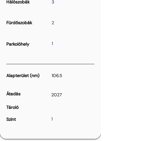
Hálószobák
3
Fürdőszobák
2
1
Parkolóhely
Alapterület (nm)
106.5
Átadás
2027
Tároló
1
Szint