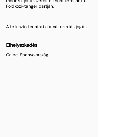
modern, jól felszerelt otthont keresnek a
Földközi-tenger partján.
A fejlesztő fenntartja a változtatás jogát.
Elhelyezkedés
Calpe, Spanyolország