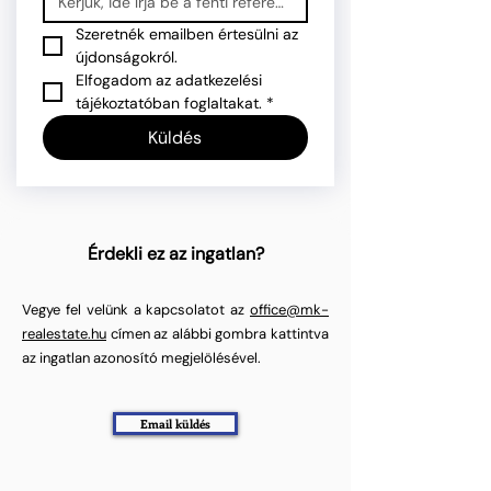
Szeretnék emailben értesülni az 
újdonságokról.
Elfogadom az adatkezelési 
tájékoztatóban foglaltakat.
*
Küldés
Érdekli ez az ingatlan?
Vegye fel velünk a kapcsolatot az
office@mk-
realestate.hu
címen az alábbi gombra kattintva
az ingatlan azonosító megjelölésével.
Email küldés