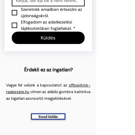
Szeretnék emailben értesülni az 
újdonságokról.
Elfogadom az adatkezelési 
tájékoztatóban foglaltakat.
*
Küldés
Érdekli ez az ingatlan?
Vegye fel velünk a kapcsolatot az
office@mk-
realestate.hu
címen az alábbi gombra kattintva
az ingatlan azonosító megjelölésével.
Email küldés