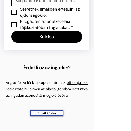
Szeretnék emailben értesülni az 
újdonságokról.
Elfogadom az adatkezelési 
tájékoztatóban foglaltakat.
*
Küldés
Érdekli ez az ingatlan?
Vegye fel velünk a kapcsolatot az
office@mk-
realestate.hu
címen az alábbi gombra kattintva
az ingatlan azonosító megjelölésével.
Email küldés