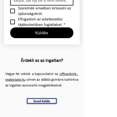
Szeretnék emailben értesülni az 
újdonságokról.
Elfogadom az adatkezelési 
tájékoztatóban foglaltakat.
*
Küldés
Érdekli ez az ingatlan?
Vegye fel velünk a kapcsolatot az
office@mk-
realestate.hu
címen az alábbi gombra kattintva
az ingatlan azonosító megjelölésével.
Email küldés