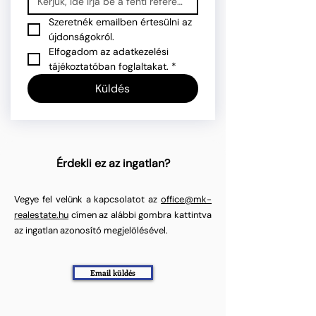
Szeretnék emailben értesülni az 
újdonságokról.
Elfogadom az adatkezelési 
tájékoztatóban foglaltakat.
*
Küldés
Érdekli ez az ingatlan?
Vegye fel velünk a kapcsolatot az
office@mk-
realestate.hu
címen az alábbi gombra kattintva
az ingatlan azonosító megjelölésével.
Email küldés