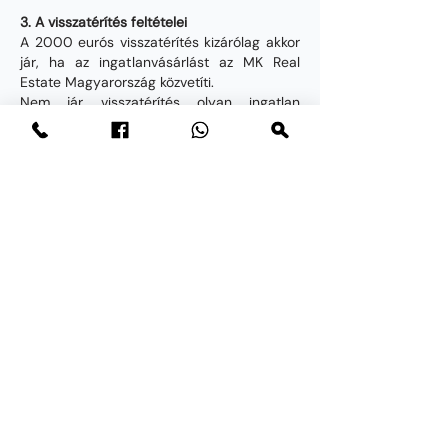
3. A visszatérítés feltételei
A 2000 eurós visszatérítés kizárólag akkor
jár, ha az ingatlanvásárlást az MK Real
Estate Magyarország közvetíti.
Nem jár visszatérítés olyan ingatlan
esetében, ahol a résztvevő korábban már
közvetlenül regisztrált a fejlesztőnél vagy
eladónál és emiatt az MK Real Estate
Magyarország nem jogosult közvetítői díjra.
Ha a résztvevő saját maga választ ki egy
ingatlant vagy projektet, amelyet az MK
Real Estate Magyarország korábban nem
ajánlott, köteles először az MK Real Estate
Magyarországot értesíteni, hogy a
kapcsolatfelvételt az eladóval vagy
fejlesztővel az MK Real Estate
Magyarország intézze.
A foglalásnak az első bemutatót követő 60
napon belül kell megtörténnie, kivéve, ha a
felek írásban hosszabbításban állapodnak
meg.
A visszatérítés feltétele, hogy a résztvevő a