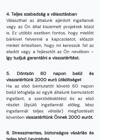
4. Teljes szabadság a választásban
Választhat az általunk ajánlott ingatlanok
vagy az Ön által kiszemelt projektek közül
is. Ez utóbbi esetben fontos, hogy mielőtt
bárkivel felvenné a kapcsolatot, először
minket értesítsen, hogy mi keressük fel az
eladót vagy a fejlesztőt az Ön nevében –
így tudjuk garantálni a visszatérítést.
5. Döntsön 60 napon belül és
visszatérítünk 2000 euró útiköltséget
Ha az első bemutatót követő 60 napon
belül lefoglalja az egyik általunk bemutatott
ingatlant, a szerződéskötést és az első
részlet (épülő ingatlannál előleg, kész
ingatlannál teljes vételár) megfizetését
követően
visszatérítünk Önnek 2000 eurót.
6. Stresszmentes, biztonságos vásárlás és
tejles körű ügyintézés