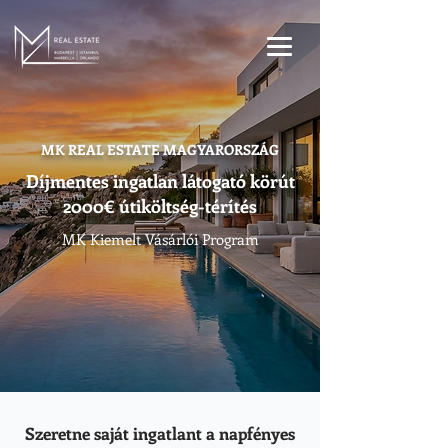
MK REAL ESTATE MAGYARORSZÁG
Díjmentes ingatlan látogató körút
2000€ útiköltség-térítés
MK Kiemelt Vásárlói Program
Szeretne saját ingatlant a napfényes