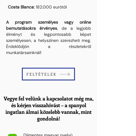
Costa Blanca:
182.000 eurótól
A program személyes vagy online
bemutatásokra érvényes
, de a legjobb
élményt és legpontosabb képet
személyesen, a helyszínen szerezheti meg.
Érdeklődjön a részletekről
munkatársainknál!
FELTÉTELEK
Vegye fel velünk a kapcsolatot még ma,
és kérjen visszahívást – a spanyol
ingatlan álmai közelebb vannak, mint
gondolná!
Díjmentes magyar nyelvű