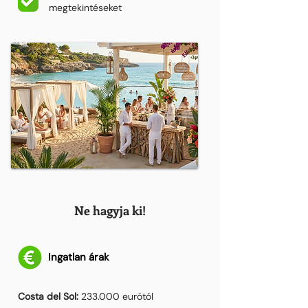
megtekintéseket
Ne hagyja ki!
Ingatlan árak
Costa del Sol:
233.000 eurótól