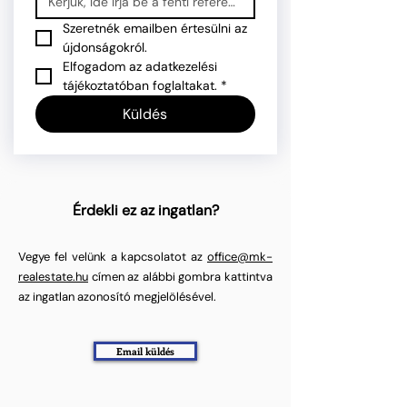
Szeretnék emailben értesülni az 
újdonságokról.
Elfogadom az adatkezelési 
tájékoztatóban foglaltakat.
*
Küldés
Érdekli ez az ingatlan?
Vegye fel velünk a kapcsolatot az
office@mk-
realestate.hu
címen az alábbi gombra kattintva
az ingatlan azonosító megjelölésével.
Email küldés