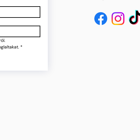
ól.
glaltakat.
*