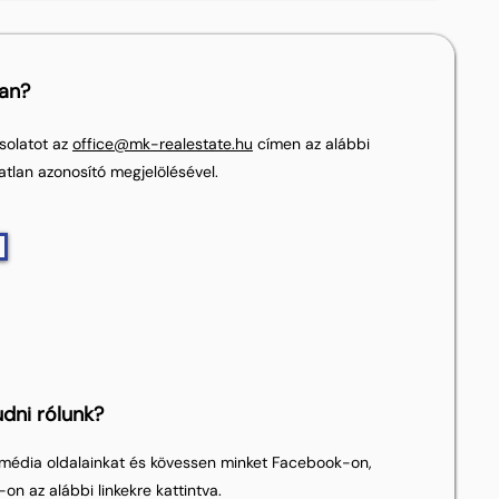
lan?
solatot az
office@mk-realestate.hu
címen az alábbi
atlan azonosító megjelölésével.
dni rólunk?
média oldalainkat és kövessen minket Facebook-on,
on az alábbi linkekre kattintva.