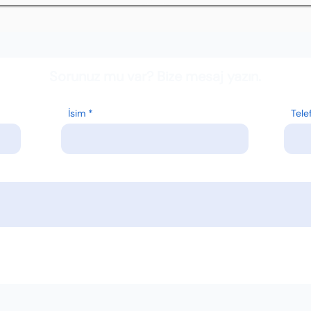
Sorunuz mu var? Bize mesaj yazın.
İsim
Tele