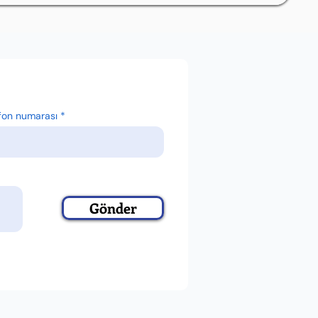
fon numarası
Gönder