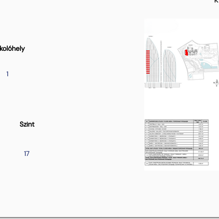
kolóhely
1
Szint
17