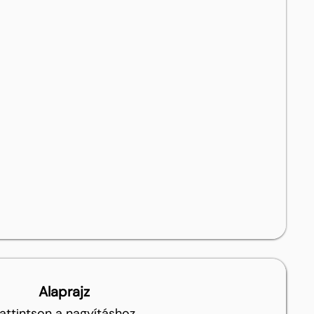
Alaprajz
attintson a nagyításhoz