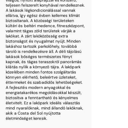
világos, nyitott alaprajzzal és korszerű,
teljesen felszerelt konyhával rendelkeznek.
A lakások légkondicionálással vannak
ellátva, így egész évben kellemes klímát
biztosítanak. A közösségi területeken
kültéri és beltéri medence, fitneszközpont,
valamint tágas zöld területek várják a
lakókat. A zárt lakóközösség extra
biztonságot és nyugalmat nyújt. Minden
lakáshoz tartozik parkolóhely, továbbá
tároló is rendelkezésre áll. A déli tájolású
lakások bőséges természetes fényt
kapnak, és tágas teraszokról panorámás
kilátás nyílik a környező tájra. A lakópark
közelében minden fontos szolgáltatás
könnyen elérhető, beleértve üzleteket,
éttermeket és szabadidős lehetőségeket.
A fejlesztés modern anyagokkal és
energiatakarékos megoldásokkal készült,
biztosítva a fenntartható és kényelmes
életvitelt. Ez a lakópark ideális választás
mind nyaralóknak, mind állandó lakóknak,
akik a Costa del Sol nyújtotta
életminőséget keresik.