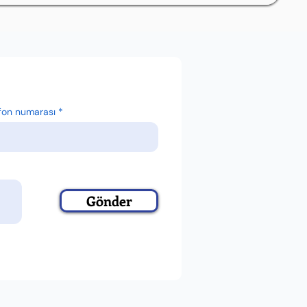
fon numarası
Gönder