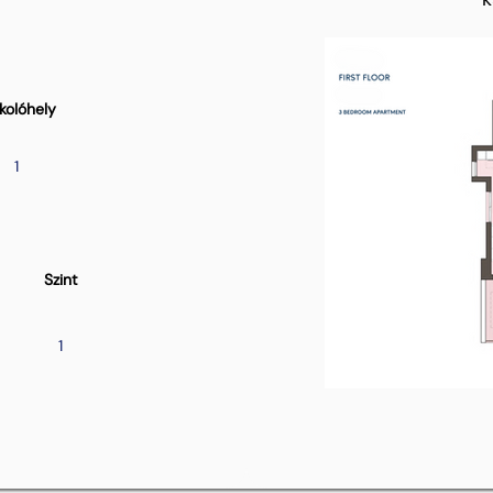
kolóhely
1
Szint
1