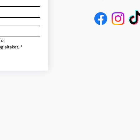
ól.
glaltakat.
*