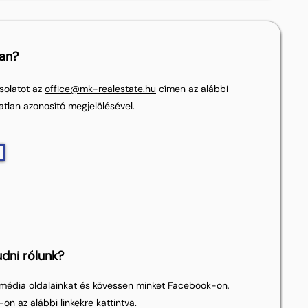
lan?
solatot az
office@mk-realestate.hu
címen az alábbi
atlan azonosító megjelölésével.
dni rólunk?
média oldalainkat és kövessen minket Facebook-on,
on az alábbi linkekre kattintva.