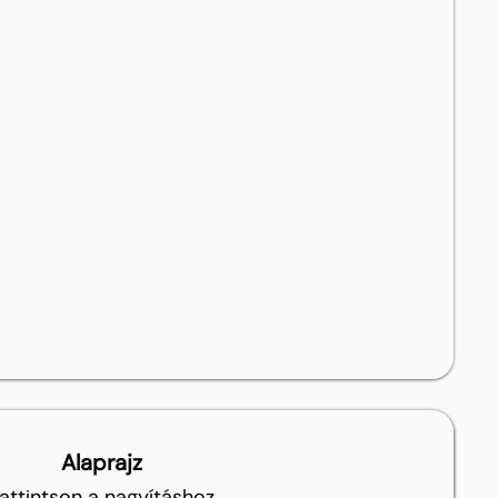
Alaprajz
attintson a nagyításhoz