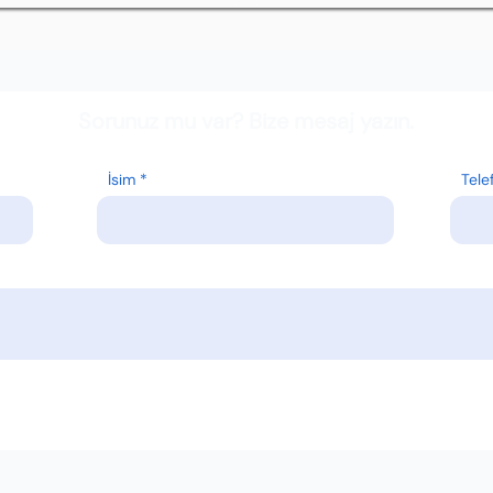
Sorunuz mu var? Bize mesaj yazın.
İsim
Tele