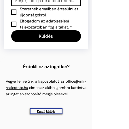
Szeretnék emailben értesülni az 
újdonságokról.
Elfogadom az adatkezelési 
tájékoztatóban foglaltakat.
*
Küldés
Érdekli ez az ingatlan?
Vegye fel velünk a kapcsolatot az
office@mk-
realestate.hu
címen az alábbi gombra kattintva
az ingatlan azonosító megjelölésével.
Email küldés