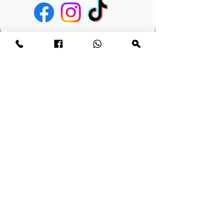
Sorunuz mu var? Bize mesaj yazın.
E-posta
İsim
Telefon numarası