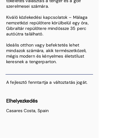
tökéletes választás a tenger és a golf
szerelmesei számára.
Kiváló közlekedési kapcsolatok – Málaga
nemzetközi repülőtere körülbelül egy óra,
Gibraltár repülőtere mindössze 35 perc
autóútra található.
Ideális otthon vagy befektetés lehet
mindazok számára, akik természetközeli,
mégis modern és kényelmes életstílust
keresnek a tengerparton.
A fejlesztő fenntartja a változtatás jogát.
Elhelyezkedés
Casares Costa, Spain