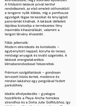
elrendezéssel, négy különálló épületben.
A földszinti lakások privát kerttel
rendelkeznek, az első emeleti otthonokból
a tengerre nyílik kilátás, míg a penthouse
egységek tágas teraszokat és lenyűgöző
panorámát kínálnak. A lakások délkeleti
tájolása biztosítja a természetes fény
maximális kihasználását, valamint a
tengeri látvány élvezetét.
Főbb jellemzők:
Modern elrendezés és kivitelezés –
egybenyitott nappali, konyha és terasz,
minőségi anyagok és kiváló szigetelés. A
lakások energiatakarékos
klímaberendezéssel felszereltek.
Prémium szolgáltatások – gondosan
tervezett közös kertek, medence és
minden lakáshoz egy pergolával fedett
parkolóhely.
Ideális elhelyezkedés – gyalogos
hozzáférés a Playa Ancha homokos
strandhoz és a Doña Julia Golfklubhoz, így