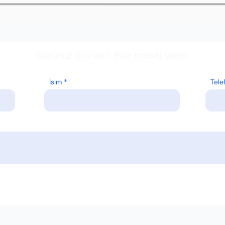
Sorunuz mu var? Bize mesaj yazın.
İsim
Tele