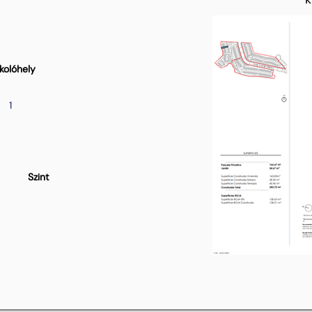
kolóhely
1
Szint