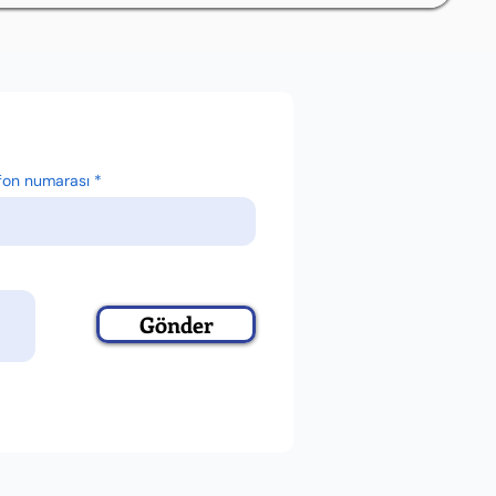
fon numarası
Gönder