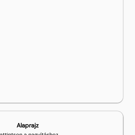
Alaprajz
attintson a nagyításhoz