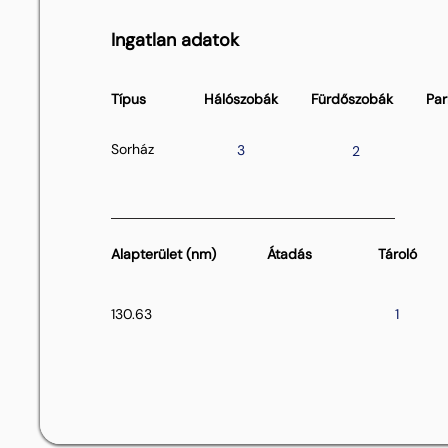
Ingatlan adatok
Típus
Hálószobák
Fürdőszobák
Par
Sorház
3
2
Alapterület (nm)
Átadás
Tároló
130.63
1