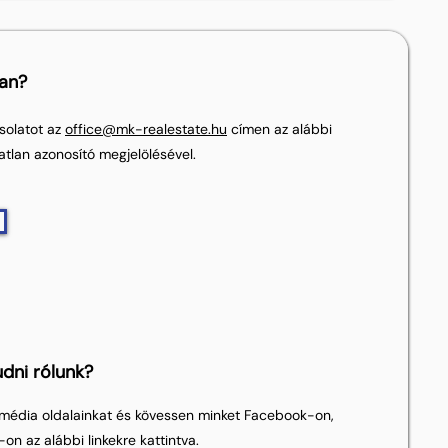
lan?
solatot az
office@mk-realestate.hu
címen az alábbi
atlan azonosító megjelölésével.
dni rólunk?
média oldalainkat és kövessen minket Facebook-on,
on az alábbi linkekre kattintva.