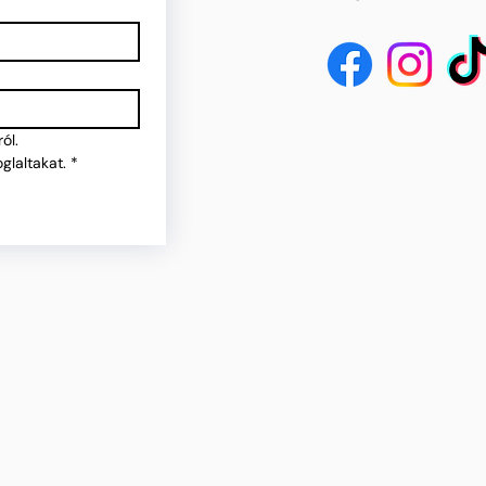
ól.
glaltakat.
*