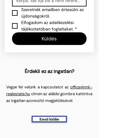
Szeretnék emailben értesülni az 
újdonságokról.
Elfogadom az adatkezelési 
tájékoztatóban foglaltakat.
*
Küldés
Érdekli ez az ingatlan?
Vegye fel velünk a kapcsolatot az
office@mk-
realestate.hu
címen az alábbi gombra kattintva
az ingatlan azonosító megjelölésével.
Email küldés