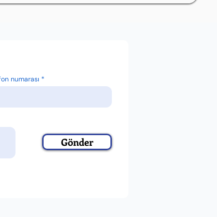
fon numarası
Gönder