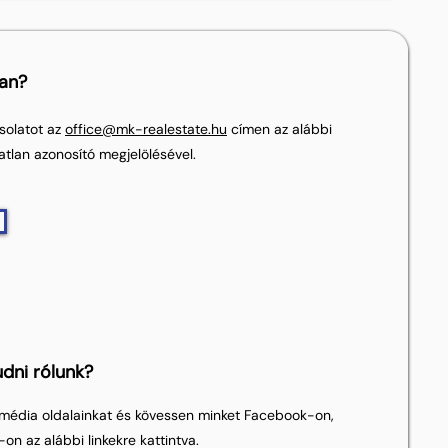
lan?
solatot az
office@mk-realestate.hu
címen az alábbi
atlan azonosító megjelölésével.
dni rólunk?
média oldalainkat és kövessen minket Facebook-on,
on az alábbi linkekre kattintva.