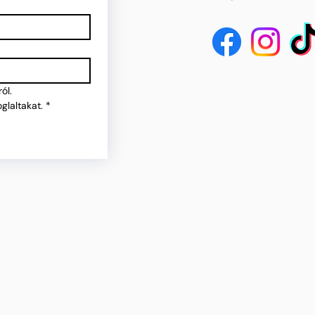
ól.
glaltakat.
*