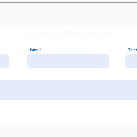
Sorunuz mu var? Bize mesaj yazın.
İsim
Tele