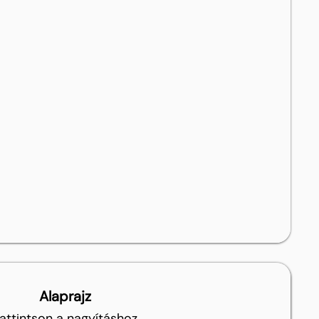
Alaprajz
attintson a nagyításhoz