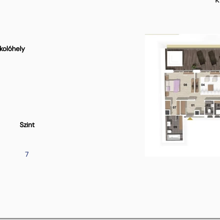
kolóhely
Szint
7