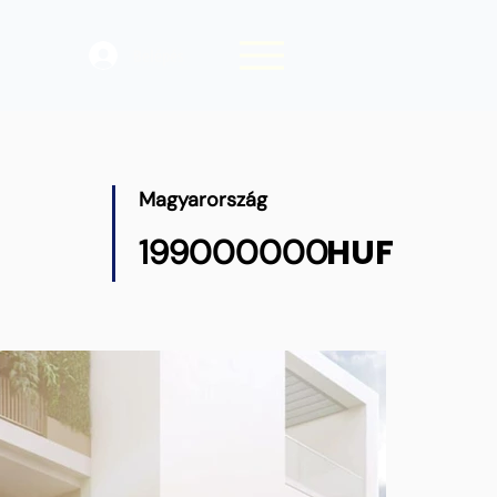
Belépés
Magyarország
HUF
199000000