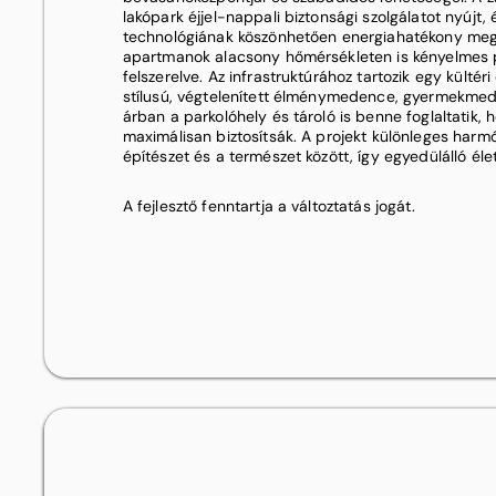
lakópark éjjel-nappali biztonsági szolgálatot nyújt,
technológiának köszönhetően energiahatékony mego
apartmanok alacsony hőmérsékleten is kényelmes 
felszerelve. Az infrastruktúrához tartozik egy kültér
stílusú, végtelenített élménymedence, gyermekmede
árban a parkolóhely és tároló is benne foglaltatik,
maximálisan biztosítsák. A projekt különleges har
építészet és a természet között, így egyedülálló éle
A fejlesztő fenntartja a változtatás jogát.