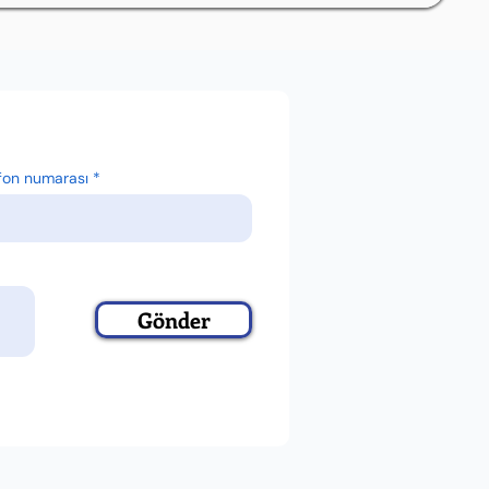
fon numarası
Gönder