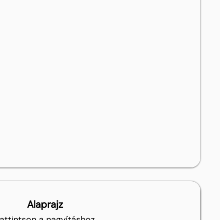
Alaprajz
attintson a nagyításhoz