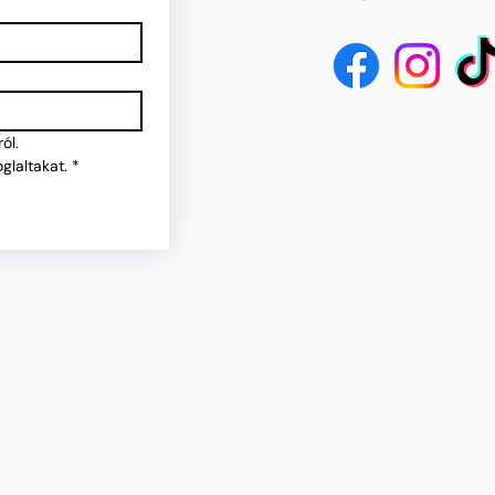
ól.
glaltakat.
*