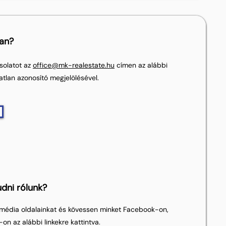
lan?
solatot az
office@mk-realestate.hu
címen az alábbi
atlan azonosító megjelölésével.
dni rólunk?
média oldalainkat és kövessen minket Facebook-on,
on az alábbi linkekre kattintva.