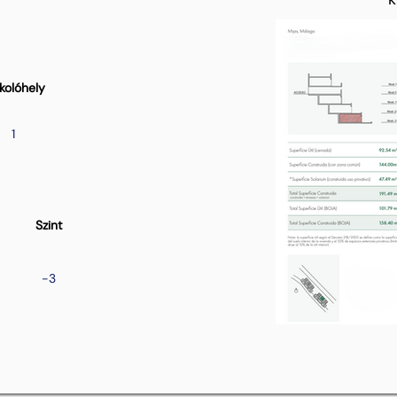
kolóhely
1
Szint
-3