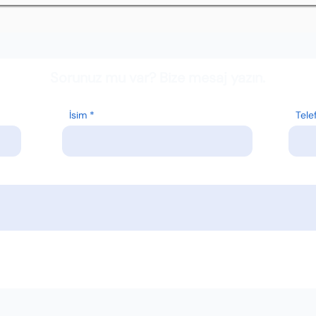
Sorunuz mu var? Bize mesaj yazın.
İsim
Tele