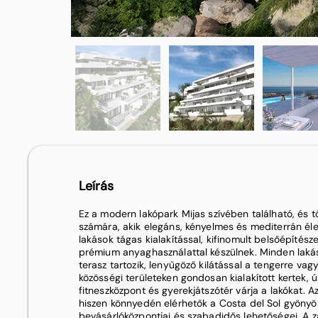
Leírás
Ez a modern lakópark Mijas szívében található, és t
számára, akik elegáns, kényelmes és mediterrán éle
lakások tágas kialakítással, kifinomult belsőépítés
prémium anyaghasználattal készülnek. Minden lak
terasz tartozik, lenyűgöző kilátással a tengerre vag
közösségi területeken gondosan kialakított kertek,
fitneszközpont és gyerekjátszótér várja a lakókat. Az
hiszen könnyedén elérhetők a Costa del Sol gyönyör
bevásárlóközpontjai és szabadidős lehetőségei. A z