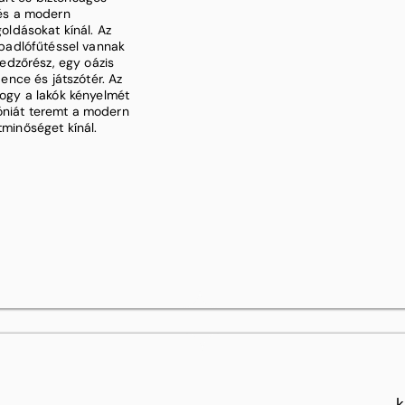
 és a modern
ldásokat kínál. Az
padlófűtéssel vannak
i edzőrész, egy oázis
nce és játszótér. Az
 hogy a lakók kényelmét
móniát teremt a modern
tminőséget kínál.
k