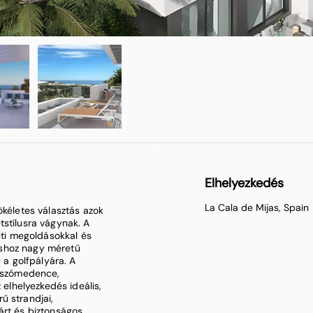
Elhelyezkedés
La Cala de Mijas, Spain
ökéletes választás azok
tstílusra vágynak. A
zeti megoldásokkal és
áshoz nagy méretű
y a golfpályára. A
 úszómedence,
 elhelyezkedés ideális,
ű strandjai,
árt és biztonságos