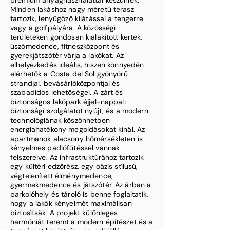
prémium anyaghasználattal készülnek.
Minden lakáshoz nagy méretű terasz
tartozik, lenyűgöző kilátással a tengerre
vagy a golfpályára. A közösségi
területeken gondosan kialakított kertek,
úszómedence, fitneszközpont és
gyerekjátszótér várja a lakókat. Az
elhelyezkedés ideális, hiszen könnyedén
elérhetők a Costa del Sol gyönyörű
strandjai, bevásárlóközpontjai és
szabadidős lehetőségei. A zárt és
biztonságos lakópark éjjel-nappali
biztonsági szolgálatot nyújt, és a modern
technológiának köszönhetően
energiahatékony megoldásokat kínál. Az
apartmanok alacsony hőmérsékleten is
kényelmes padlófűtéssel vannak
felszerelve. Az infrastruktúrához tartozik
egy kültéri edzőrész, egy oázis stílusú,
végtelenített élménymedence,
gyermekmedence és játszótér. Az árban a
parkolóhely és tároló is benne foglaltatik,
hogy a lakók kényelmét maximálisan
biztosítsák. A projekt különleges
harmóniát teremt a modern építészet és a