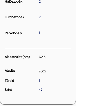
Hálószobák
2
Fürdőszobák
2
1
Parkolóhely
Alapterület (nm)
62.5
Átadás
2027
1
Tároló
-2
Szint