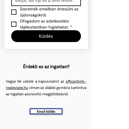
Szeretnék emailben értesülni az 
újdonságokról.
Elfogadom az adatkezelési 
tájékoztatóban foglaltakat.
*
Küldés
Érdekli ez az ingatlan?
Vegye fel velünk a kapcsolatot az
office@mk-
realestate.hu
címen az alábbi gombra kattintva
az ingatlan azonosító megjelölésével.
Email küldés