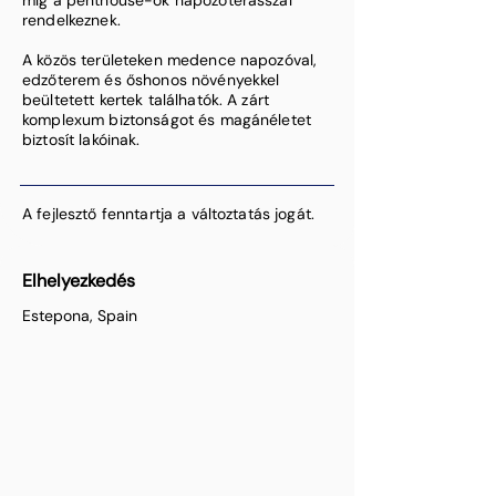
míg a penthouse-ok napozóterasszal
rendelkeznek.
A közös területeken medence napozóval,
edzőterem és őshonos növényekkel
beültetett kertek találhatók. A zárt
komplexum biztonságot és magánéletet
biztosít lakóinak.
A fejlesztő fenntartja a változtatás jogát.
Elhelyezkedés
Estepona, Spain