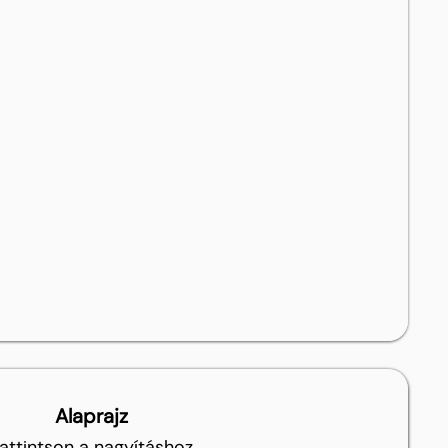
Alaprajz
attintson a nagyításhoz