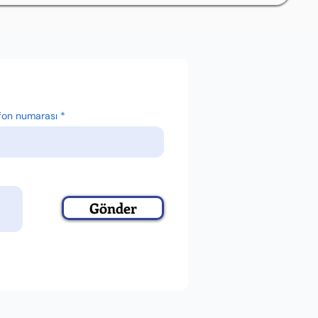
fon numarası
Gönder