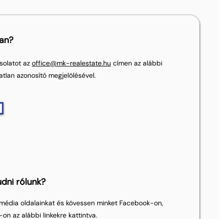
lan?
solatot az
office@mk-realestate.hu
címen az alábbi
atlan azonosító megjelölésével.
dni rólunk?
média oldalainkat és kövessen minket Facebook-on,
on az alábbi linkekre kattintva.