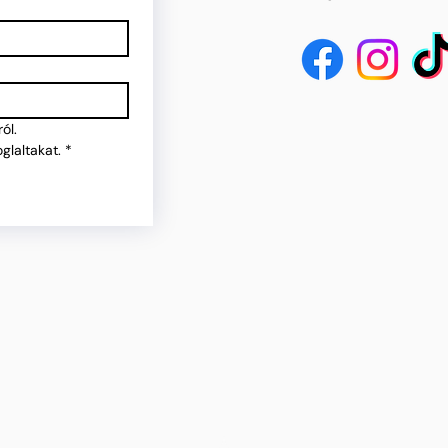
ól.
glaltakat.
*