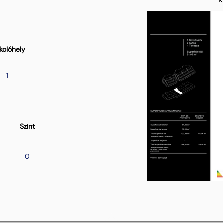
kolóhely
1
Szint
0