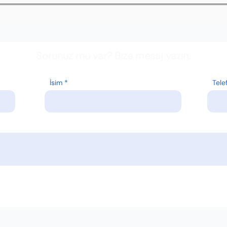
Sorunuz mu var? Bize mesaj yazın.
İsim
Tele