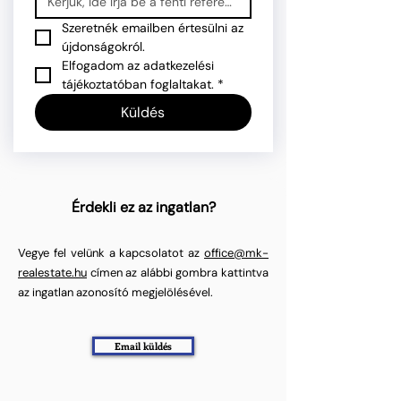
Szeretnék emailben értesülni az 
újdonságokról.
Elfogadom az adatkezelési 
tájékoztatóban foglaltakat.
*
Küldés
Érdekli ez az ingatlan?
Vegye fel velünk a kapcsolatot az
office@mk-
realestate.hu
címen az alábbi gombra kattintva
az ingatlan azonosító megjelölésével.
Email küldés