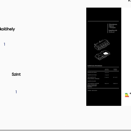
kolóhely
1
Szint
1