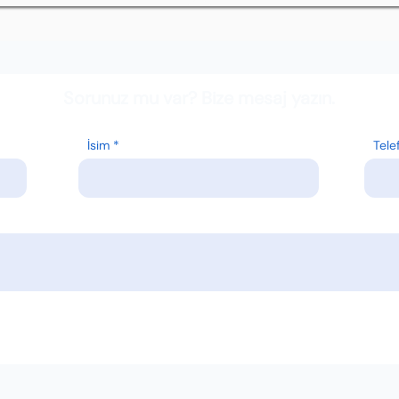
Sorunuz mu var? Bize mesaj yazın.
İsim
Tele