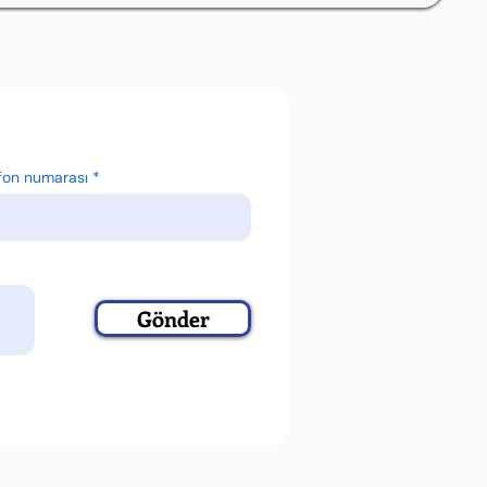
fon numarası
Gönder