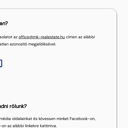
lan?
solatot az
office@mk-realestate.hu
címen az alábbi
atlan azonosító megjelölésével.
dni rólunk?
média oldalainkat és kövessen minket Facebook-on,
on az alábbi linkekre kattintva.