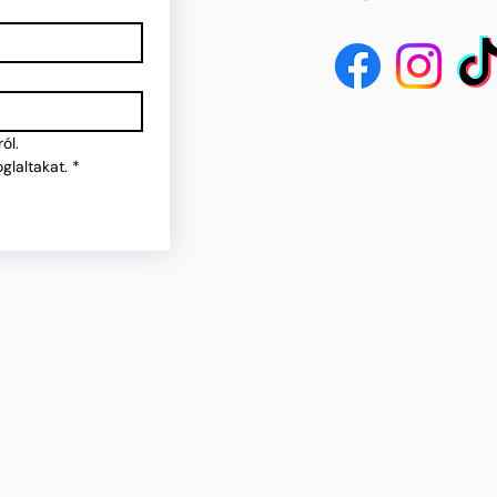
ól.
glaltakat.
*