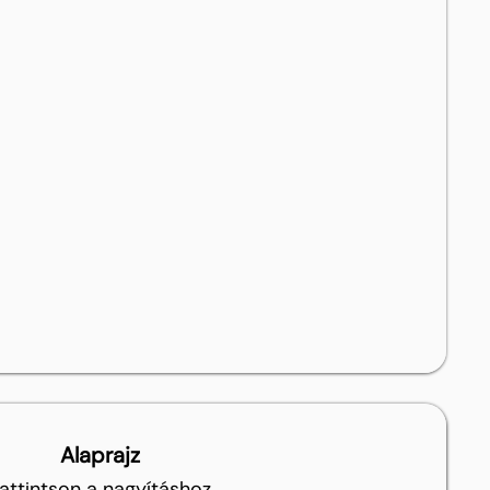
Alaprajz
attintson a nagyításhoz