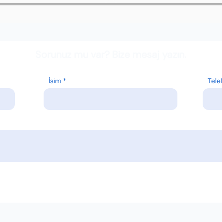
Sorunuz mu var? Bize mesaj yazın.
İsim
Tele