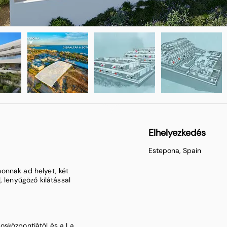
Elhelyezkedés
Estepona, Spain
onnak ad helyet, két
, lenyűgöző kilátással
osközpontjától és a La