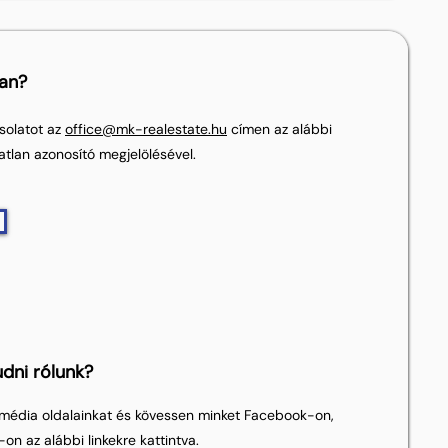
lan?
solatot az
office@mk-realestate.hu
címen az alábbi
atlan azonosító megjelölésével.
dni rólunk?
média oldalainkat és kövessen minket Facebook-on,
on az alábbi linkekre kattintva.