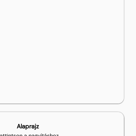
Alaprajz
attintson a nagyításhoz