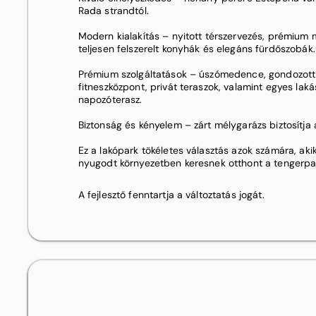
Rada strandtól.
Modern kialakítás – nyitott térszervezés, prémium
teljesen felszerelt konyhák és elegáns fürdőszobák.
Prémium szolgáltatások – úszómedence, gondozott 
fitneszközpont, privát teraszok, valamint egyes lak
napozóterasz.
Biztonság és kényelem – zárt mélygarázs biztosítja 
Ez a lakópark tökéletes választás azok számára, aki
nyugodt környezetben keresnek otthont a tengerpa
A fejlesztő fenntartja a változtatás jogát.