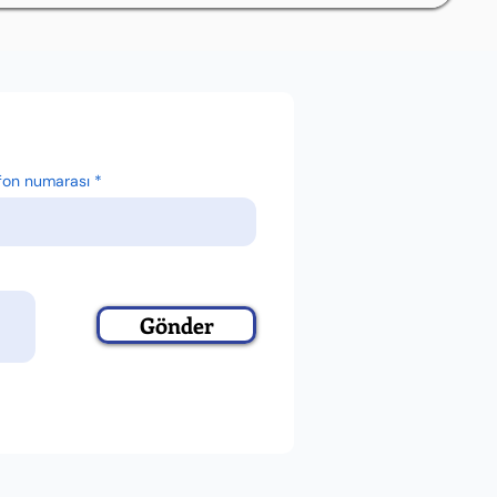
fon numarası
Gönder