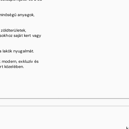
 minőségű anyagok,
zöldterületek,
ásokhoz saját kert vagy
a lakók nyugalmát.
k modern, exkluzív és
rt közelében.
k