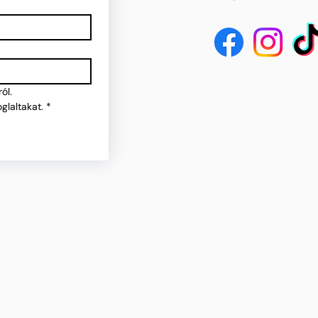
ól.
glaltakat.
*