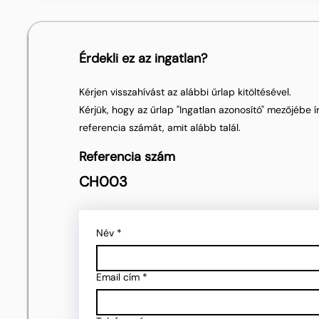
Érdekli ez az ingatlan?
Kérjen visszahívást az alábbi űrlap kitöltésével.
Kérjük, hogy az űrlap "Ingatlan azonosító" mezőjébe ír
referencia számát, amit alább talál.
Referencia szám
CH003
Név
*
Email cím
*