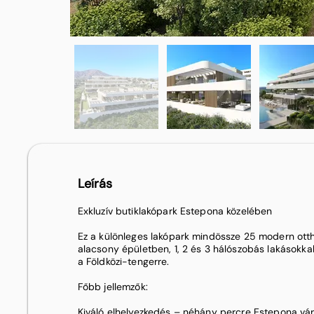
Leírás
Exkluzív butiklakópark Estepona közelében
Ez a különleges lakópark mindössze 25 modern otth
alacsony épületben, 1, 2 és 3 hálószobás lakásokkal
a Földközi-tengerre.
Főbb jellemzők:
Kiváló elhelyezkedés – néhány percre Estepona vár