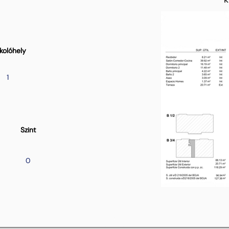
kolóhely
1
Szint
0