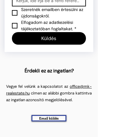
Szeretnék emailben értesülni az 
újdonságokról.
Elfogadom az adatkezelési 
tájékoztatóban foglaltakat.
*
Küldés
Érdekli ez az ingatlan?
Vegye fel velünk a kapcsolatot az
office@mk-
realestate.hu
címen az alábbi gombra kattintva
az ingatlan azonosító megjelölésével.
Email küldés