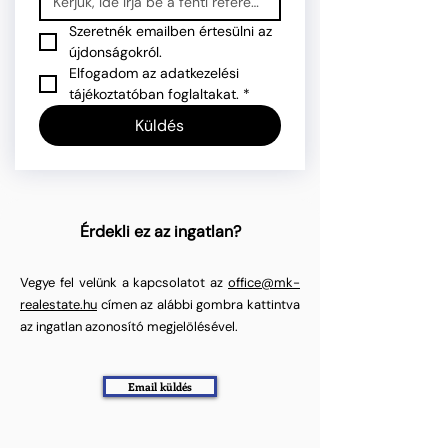
Szeretnék emailben értesülni az 
újdonságokról.
Elfogadom az adatkezelési 
tájékoztatóban foglaltakat.
*
Küldés
Érdekli ez az ingatlan?
Vegye fel velünk a kapcsolatot az
office@mk-
realestate.hu
címen az alábbi gombra kattintva
az ingatlan azonosító megjelölésével.
Email küldés