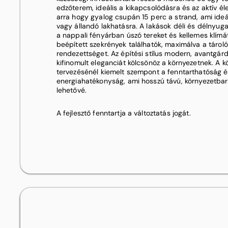
edzőterem, ideális a kikapcsolódásra és az aktív é
arra hogy gyalog csupán 15 perc a strand, ami ideál
vagy állandó lakhatásra. A lakások déli és délnyugat
a nappali fényárban úszó tereket és kellemes klím
beépített szekrények találhatók, maximálva a tárol
rendezettséget. Az építési stílus modern, avantgár
kifinomult eleganciát kölcsönöz a környezetnek. A k
tervezésénél kiemelt szempont a fenntarthatóság é
energiahatékonyság, ami hosszú távú, környezetbarát
lehetővé.
A fejlesztő fenntartja a változtatás jogát.