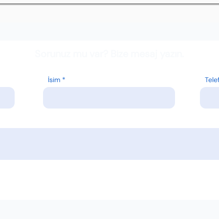
Sorunuz mu var? Bize mesaj yazın.
İsim
Tele