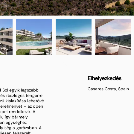
Elhelyezkedés
Casares Costa, Spain
 Sol egyik legszebb
, és részleges tengerre
jzú kialakítása lehetővé
 térélményét – az open
ppel rendelkezik. A
ik, így bármely
den egységhez
elyiség a garázsban. A
jesen felszerelt