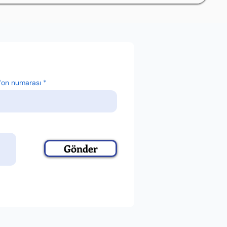
fon numarası
Gönder