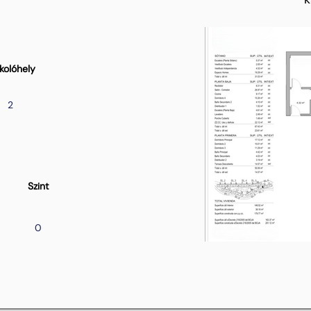
kolóhely
2
Szint
0