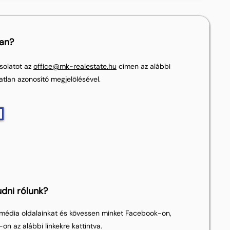
lan?
solatot az
office@mk-realestate.hu
címen az alábbi
atlan azonosító megjelölésével.
dni rólunk?
média oldalainkat és kövessen minket Facebook-on,
on az alábbi linkekre kattintva.