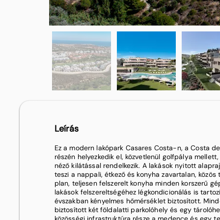
Leírás
Ez a modern lakópark Casares Costa-n, a Costa del
részén helyezkedik el, közvetlenül golfpálya mellett
néző kilátással rendelkezik. A lakások nyitott alapra
teszi a nappali, étkező és konyha zavartalan, közös
plan, teljesen felszerelt konyha minden korszerű gé
lakások felszereltségéhez légkondicionálás is tartoz
évszakban kényelmes hőmérséklet biztosított. Min
biztosított két földalatti parkolóhely és egy tárolóh
közösségi infrastruktúra része a medence és egy tel