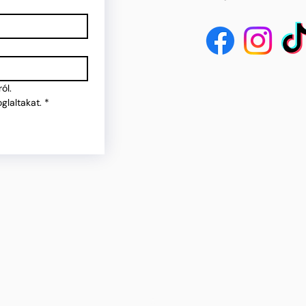
ól.
glaltakat.
*