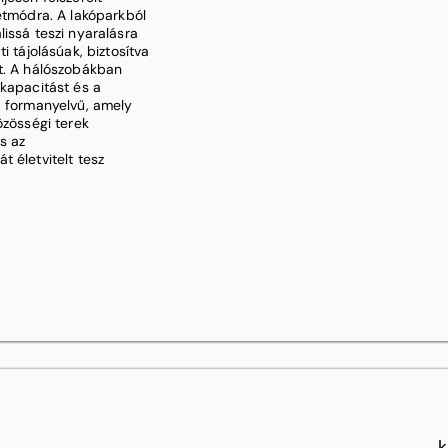
letmódra. A lakóparkból
issá teszi nyaralásra
i tájolásúak, biztosítva
át. A hálószobákban
ókapacitást és a
d formanyelvű, amely
özösségi terek
s az
 életvitelt tesz
k