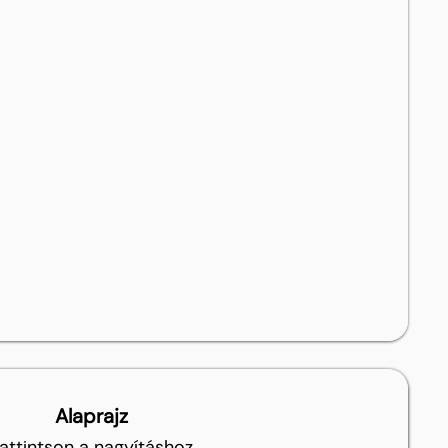
Alaprajz
attintson a nagyításhoz