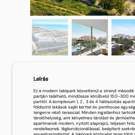
Leírás
Ez a modern lakópark közvetlenül a strand második
partján található, mindössze körülbelül 150–300 m
parttól. A komplexum 1, 2 , 3 és 4 hálószobás apart
földszinti lakások saját kerttel és penthouse egysé
tengerre néző terasszal. Minden ingatlanhoz tartozik
tárolóhelyiség, ami kényelmes tárolást és járműelhel
apartmanok modern, nyitott alaprajzú, teljesen fels
rendelkeznek, légkondicionálással, beépített szekr
anyaghasználattal. A lakópark közösségi terei több