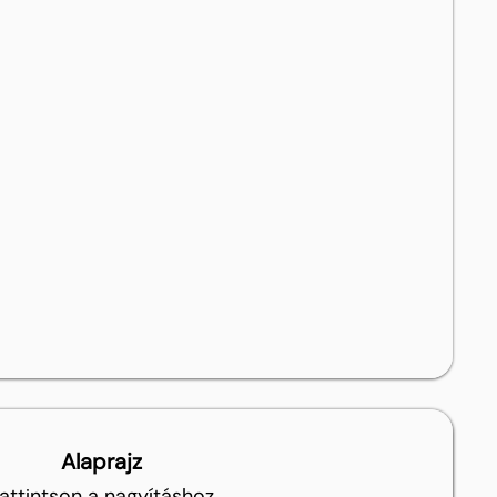
Alaprajz
attintson a nagyításhoz