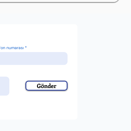
fon numarası
Gönder