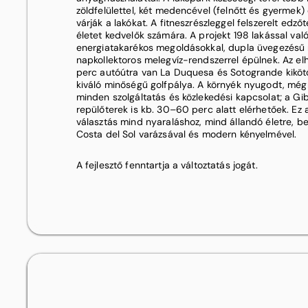
zöldfelülettel, két medencével (felnőtt és gyermek) é
várják a lakókat. A fitneszrészleggel felszerelt edző
életet kedvelők számára. A projekt 198 lakással va
energiatakarékos megoldásokkal, dupla üvegezésű n
napkollektoros melegvíz-rendszerrel épülnek. Az elh
perc autóútra van La Duquesa és Sotogrande kikötő
kiváló minőségű golfpálya. A környék nyugodt, még
minden szolgáltatás és közlekedési kapcsolat; a Gi
repülőterek is kb. 30–60 perc alatt elérhetőek. Ez a
választás mind nyaraláshoz, mind állandó életre, b
Costa del Sol varázsával és modern kényelmével.
A fejlesztő fenntartja a változtatás jogát.