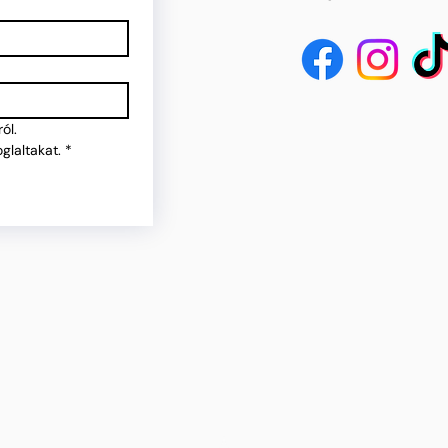
ól.
glaltakat.
*