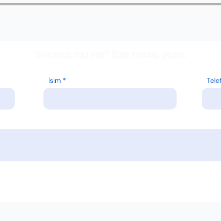
Sorunuz mu var? Bize mesaj yazın.
İsim
Tele