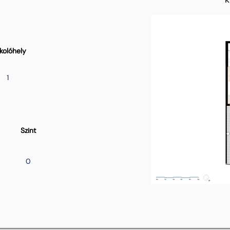
kolóhely
1
Szint
0