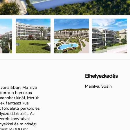
Elhelyezkedés
Manilva, Spain
 vonalában, Manilva
éterre a homokos
manokat kínál, köztük
gek fantasztikus
 földalatti parkoló és
yezést biztosít. Az
zerelt konyhával
ényekkel és minőségi
 mint 14 000 m²