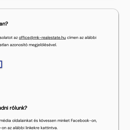
lan?
solatot az
office@mk-realestate.hu
címen az alábbi
atlan azonosító megjelölésével.
dni rólunk?
média oldalainkat és kövessen minket Facebook-on,
on az alábbi linkekre kattintva.