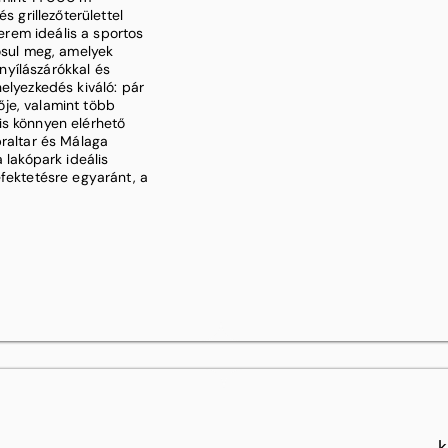
s grillezőterülettel
terem ideális a sportos
lósul meg, amelyek
yílászárókkal és
elyezkedés kiváló: pár
je, valamint több
is könnyen elérhető
braltar és Málaga
 lakópark ideális
efektetésre egyaránt, a
k