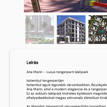
Leírás
Aria Marin – Luxus tengerparti lakópark
Isztambul tengerpartján
Isztambul egyik legszebb városrészében, Büyükçek
Aria Marin, ahol a modern elegancia és a tengerpart
Ez az exkluzív lakópark kivételes építészeti megoldá
elhelyezkedésével magas színvonalú életstílust kínál
Az államilag támogatott városmegújítási övezetben 