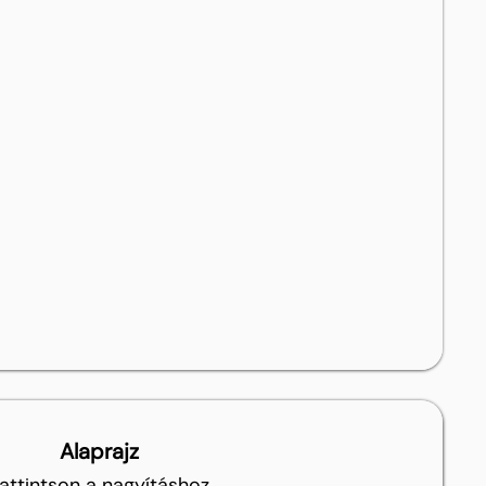
Alaprajz
attintson a nagyításhoz