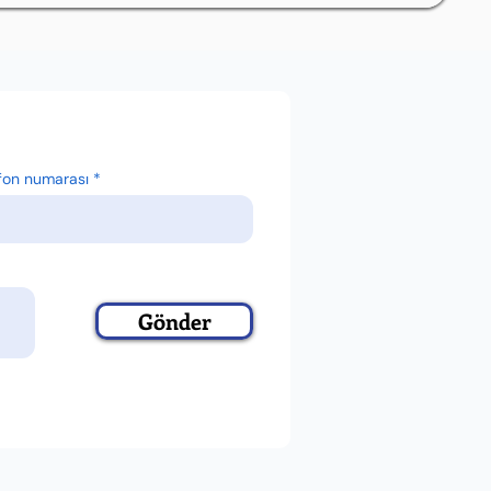
fon numarası
Gönder