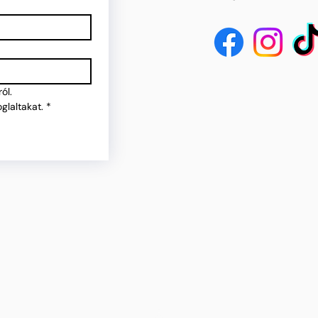
ól.
glaltakat.
*