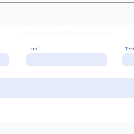
Sorunuz mu var? Bize mesaj yazın.
İsim
Tele