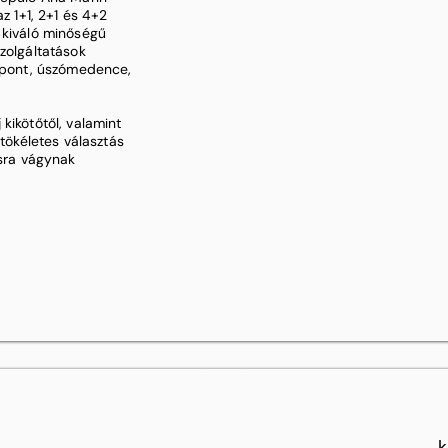
z 1+1, 2+1 és 4+2
 kiváló minőségű
zolgáltatások
özpont, úszómedence,
kikötőtől, valamint
 tökéletes választás
usra vágynak
k