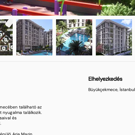
Elhelyezkedés
Büyükçekmece, İstanbul,
mecében található az
 nyugalma találkozik.
saival és
.
épülő Aria Marin