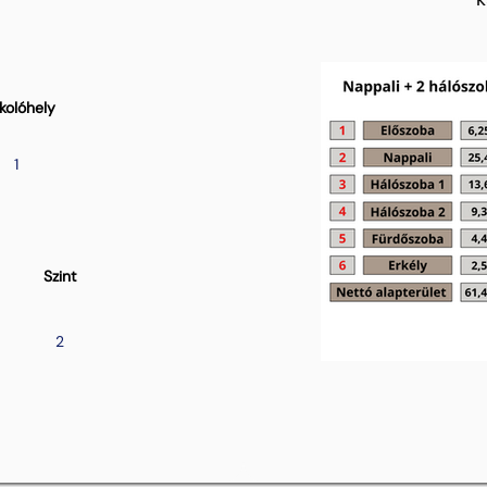
kolóhely
1
Szint
2