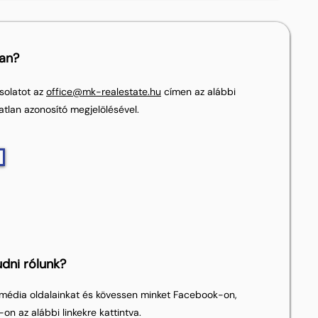
lan?
solatot az
office@mk-realestate.hu
címen az alábbi
atlan azonosító megjelölésével.
dni rólunk?
média oldalainkat és kövessen minket Facebook-on,
on az alábbi linkekre kattintva.