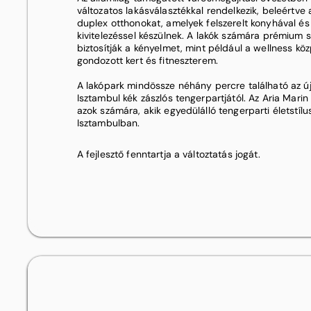
változatos lakásválasztékkal rendelkezik, beleértve a
duplex otthonokat, amelyek felszerelt konyhával és
kivitelezéssel készülnek. A lakók számára prémium s
biztosítják a kényelmet, mint például a wellness k
gondozott kert és fitneszterem.
A lakópark mindössze néhány percre található az új 
Isztambul kék zászlós tengerpartjától. Az Aria Marin
azok számára, akik egyedülálló tengerparti életstíl
Isztambulban.
A fejlesztő fenntartja a változtatás jogát.