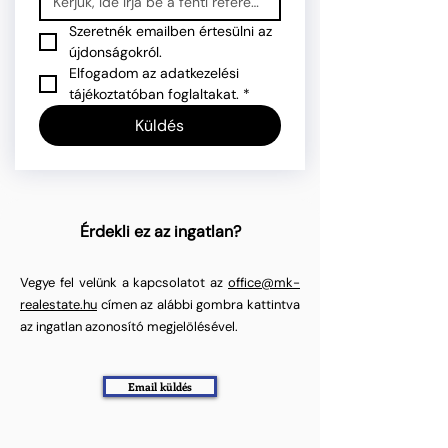
Szeretnék emailben értesülni az 
újdonságokról.
Elfogadom az adatkezelési 
tájékoztatóban foglaltakat.
*
Küldés
Érdekli ez az ingatlan?
Vegye fel velünk a kapcsolatot az
office@mk-
realestate.hu
címen az alábbi gombra kattintva
az ingatlan azonosító megjelölésével.
Email küldés