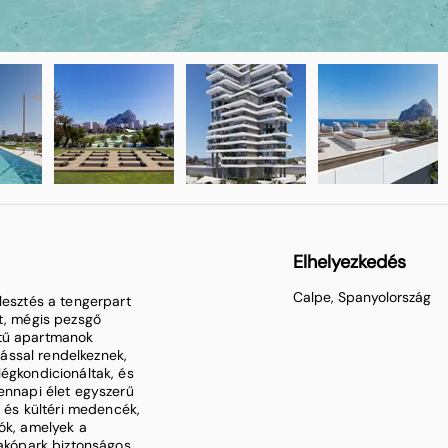
Elhelyezkedés
Calpe, Spanyolország
lesztés a tengerpart
dt, mégis pezsgő
etű apartmanok
ítással rendelkeznek,
légkondicionáltak, és
dennapi élet egyszerű
i és kültéri medencék,
tók, amelyek a
lakópark biztonságos,