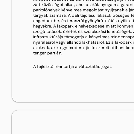
zárt közösséget alkot, ahol a lakók nyugalma garantá
parkolóhelyek kényelmes megoldást nyújtanak a já
tárgyak számára. A déli tájolású lakások bőséges 
engednek be, és teraszról gyönyörű kilátás nyílik a
hegyekre. A lakópark elhelyezkedése miatt könnyen 
szolgáltatások, üzletek és szórakozási lehetőségek. 
infrastruktúrája támogatja a kényelmes mindennapo
nyaralásról vagy állandó lakhatásról. Ez a lakópark 
azoknak, akik egy modern, jól felszerelt otthont ker
tenger partján.
A fejlesztő fenntartja a változtatás jogát.