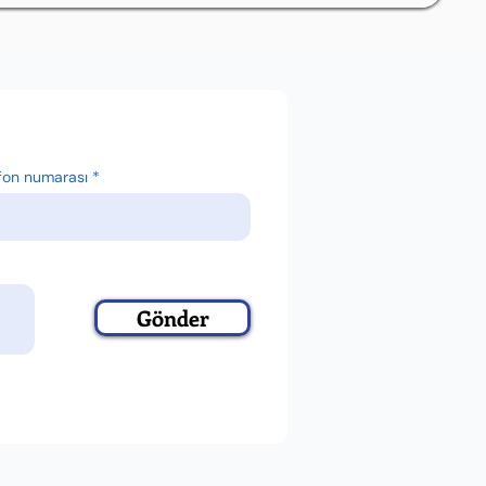
fon numarası
Gönder