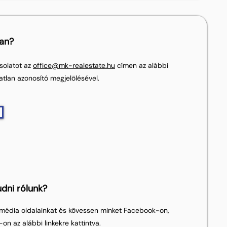
lan?
solatot az
office@mk-realestate.hu
címen az alábbi
atlan azonosító megjelölésével.
dni rólunk?
média oldalainkat és kövessen minket Facebook-on,
on az alábbi linkekre kattintva.