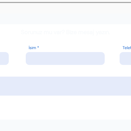
Sorunuz mu var? Bize mesaj yazın.
İsim
Tele