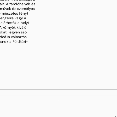
lt. A tárolóhelyek és
rművek és személyes
természetes fényt
 tengerre vagy a
elérhetők a helyi
A környék kiváló
kat, legyen szó
ideális választás
esnek a Földközi-
k