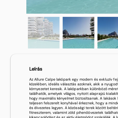
Leírás
Az Allure Calpe lakópark egy modern és exkluzív fej
közelében, ideális választás azoknak, akik a nyugo
környezetet keresik. A lakóparkban különböző mér
találhatók, amelyek világos, nyitott alaprajzú kialak
hogy maximális kényelmet biztosítsanak. A lakások 
teljesen felszerelt konyhával érkeznek, hogy a min
és élvezetes legyen. A közösségi terek között beltér
fitneszterem, valamint zöld pihenőövezetek találha
kikapcsolódást és az aktív életmódot szolgálják. A 