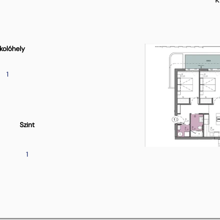
kolóhely
1
Szint
1