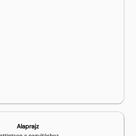
Alaprajz
attintson a nagyításhoz