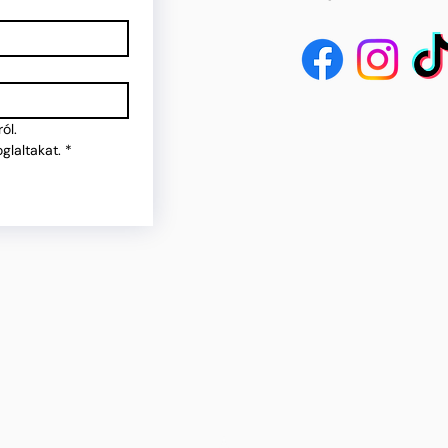
ól.
glaltakat.
*