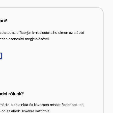
lan?
solatot az
office@mk-realestate.hu
címen az alábbi
atlan azonosító megjelölésével.
dni rólunk?
média oldalainkat és kövessen minket Facebook-on,
on az alábbi linkekre kattintva.