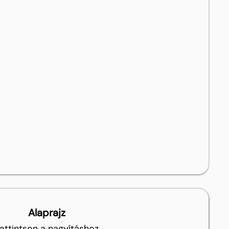
Alaprajz
attintson a nagyításhoz