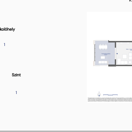
kolóhely
1
Szint
1