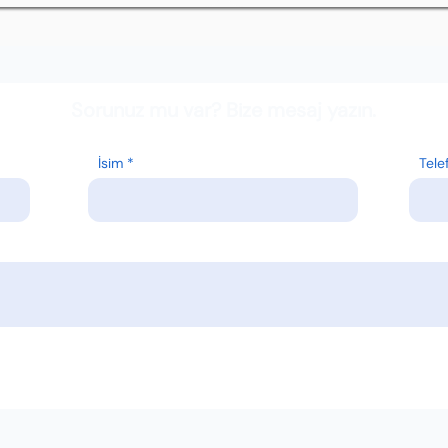
Sorunuz mu var? Bize mesaj yazın.
İsim
Tele